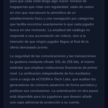
para que cada visita tenga algo nuevo: torneos de
tragaperras que rotan con regularidad, salas de casino
en vivo que reproducen la atmósfera de un
establecimiento físico y una navegación por categorías
que facilita encontrar exactamente lo que cada jugador
busca en ese momento. La amplitud del catálogo no
responde a una acumulación sin criterio, sino a la
intención de que ningún jugador llegue al final de la
oferta demasiado pronto.
La seguridad de las comunicaciones y las transacciones
se gestiona mediante cifrado SSL de 256 bits, el mismo
estándar que emplean instituciones financieras de primer
nivel. La verificación independiente de los resultados
corre a cargo de eCOGRA e iTech Labs, que auditan los
generadores de números aleatorios de forma periódica y
publican sus conclusiones. La autenticación en dos pasos
está disponible para los jugadores que deseen añadir
una capa adicional de protección a su cuenta.