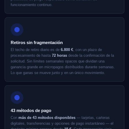
funcionamiento continuo.
Retiros sin fragmentación
El techo de retiro diario es de
6.800 €
, con un plazo de
procesamiento de hasta
72 horas
desde la confirmación de la
solicitud. Sin límites semanales opacos que dividan una
ganancia grande en micropagos distribuidos durante semanas.
Lo que ganas se mueve junto y en un único movimiento.
43 métodos de pago
Con
más de 43 métodos disponibles
— tarjetas, carteras
digitales, transferencias y opciones de pago instantáneo — el