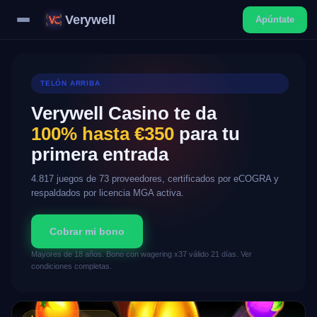
Verywell
Apúntate
TELÓN ARRIBA
Verywell Casino te da
100% hasta €350
para tu
primera entrada
4.817 juegos de 73 proveedores, certificados por eCOGRA y
respaldados por licencia MGA activa.
Cobrar mi bono
Mayores de 18 años. Bono con wagering x37 válido 21 días. Ver
condiciones completas.