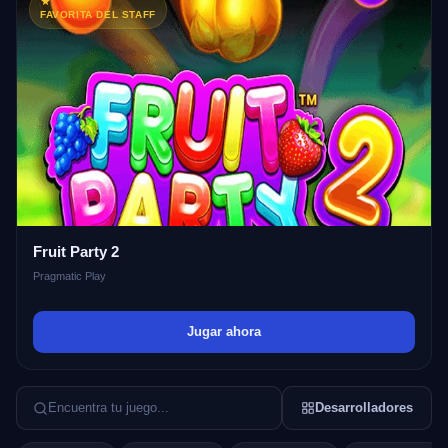
FAVORITA DEL STAFF
Fruit Party 2
Pragmatic Play
Jugar ahora
Encuentra tu juego...
Desarrolladores