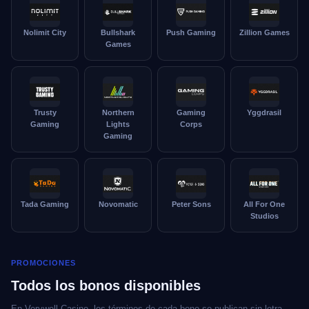
Nolimit City
Bullshark
Push Gaming
Zillion Games
Games
Trusty
Northern
Gaming
Yggdrasil
Gaming
Lights
Corps
Gaming
Tada Gaming
Novomatic
Peter Sons
All For One
Studios
PROMOCIONES
Todos los bonos disponibles
En Verywell Casino, los términos de cada bono se publican sin letra