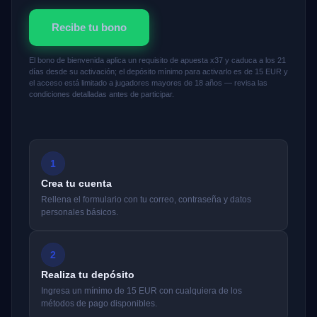
Recibe tu bono
El bono de bienvenida aplica un requisito de apuesta x37 y caduca a los 21
días desde su activación; el depósito mínimo para activarlo es de 15 EUR y
el acceso está limitado a jugadores mayores de 18 años — revisa las
condiciones detalladas antes de participar.
1
Crea tu cuenta
Rellena el formulario con tu correo, contraseña y datos
personales básicos.
2
Realiza tu depósito
Ingresa un mínimo de 15 EUR con cualquiera de los
métodos de pago disponibles.