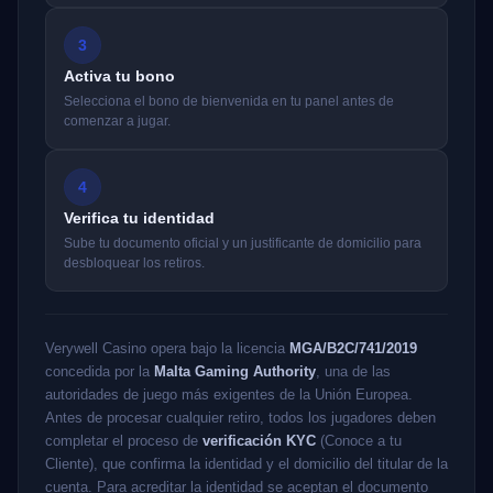
3
Activa tu bono
Selecciona el bono de bienvenida en tu panel antes de
comenzar a jugar.
4
Verifica tu identidad
Sube tu documento oficial y un justificante de domicilio para
desbloquear los retiros.
Verywell Casino opera bajo la licencia
MGA/B2C/741/2019
concedida por la
Malta Gaming Authority
, una de las
autoridades de juego más exigentes de la Unión Europea.
Antes de procesar cualquier retiro, todos los jugadores deben
completar el proceso de
verificación KYC
(Conoce a tu
Cliente), que confirma la identidad y el domicilio del titular de la
cuenta. Para acreditar la identidad se aceptan el documento