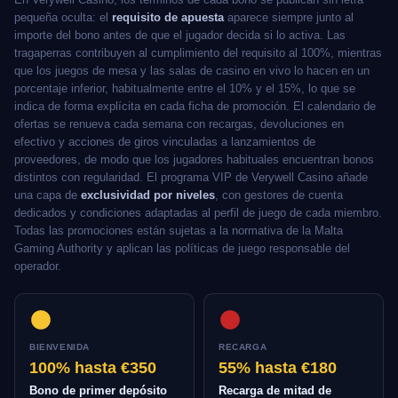
pequeña oculta: el
requisito de apuesta
aparece siempre junto al
importe del bono antes de que el jugador decida si lo activa. Las
tragaperras contribuyen al cumplimiento del requisito al 100%, mientras
que los juegos de mesa y las salas de casino en vivo lo hacen en un
porcentaje inferior, habitualmente entre el 10% y el 15%, lo que se
indica de forma explícita en cada ficha de promoción. El calendario de
ofertas se renueva cada semana con recargas, devoluciones en
efectivo y acciones de giros vinculadas a lanzamientos de
proveedores, de modo que los jugadores habituales encuentran bonos
distintos con regularidad. El programa VIP de Verywell Casino añade
una capa de
exclusividad por niveles
, con gestores de cuenta
dedicados y condiciones adaptadas al perfil de juego de cada miembro.
Todas las promociones están sujetas a la normativa de la Malta
Gaming Authority y aplican las políticas de juego responsable del
operador.
BIENVENIDA
RECARGA
100% hasta €350
55% hasta €180
Bono de primer depósito
Recarga de mitad de