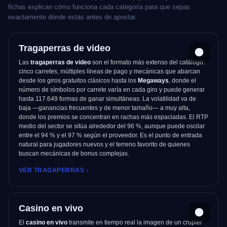
fichas explican cómo funciona cada categoría para que sepas
exactamente dónde estás antes de apostar.
Tragaperras de video
Las
tragaperras de video
son el formato más extenso del catálogo:
cinco carretes, múltiples líneas de pago y mecánicas que abarcan
desde los giros gratuitos clásicos hasta los
Megaways
, donde el
número de símbolos por carrete varía en cada giro y puede generar
hasta 117.649 formas de ganar simultáneas. La volatilidad va de
baja —ganancias frecuentes y de menor tamaño— a muy alta,
donde los premios se concentran en rachas más espaciadas. El RTP
medio del sector se sitúa alrededor del 96 %, aunque puede oscilar
entre el 94 % y el 97 % según el proveedor. Es el punto de entrada
natural para jugadores nuevos y el terreno favorito de quienes
buscan mecánicas de bonus complejas.
VER TRAGAPERRAS
Casino en vivo
El
casino en vivo
transmite en tiempo real la imagen de un crupier