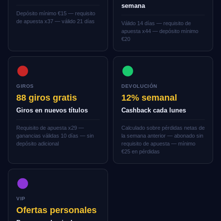
semana
Depósito mínimo €15 — requisito
de apuesta x37 — válido 21 días
Válido 14 días — requisito de
apuesta x44 — depósito mínimo
€20
GIROS
DEVOLUCIÓN
88 giros gratis
12% semanal
Giros en nuevos títulos
Cashback cada lunes
Requisito de apuesta x29 —
Calculado sobre pérdidas netas de
ganancias válidas 10 días — sin
la semana anterior — abonado sin
depósito adicional
requisito de apuesta — mínimo
€25 en pérdidas
VIP
Ofertas personales