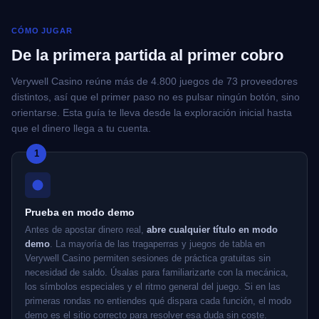
CÓMO JUGAR
De la primera partida al primer cobro
Verywell Casino reúne más de 4.800 juegos de 73 proveedores
distintos, así que el primer paso no es pulsar ningún botón, sino
orientarse. Esta guía te lleva desde la exploración inicial hasta
que el dinero llega a tu cuenta.
1
Prueba en modo demo
Antes de apostar dinero real,
abre cualquier título en modo
demo
. La mayoría de las tragaperras y juegos de tabla en
Verywell Casino permiten sesiones de práctica gratuitas sin
necesidad de saldo. Úsalas para familiarizarte con la mecánica,
los símbolos especiales y el ritmo general del juego. Si en las
primeras rondas no entiendes qué dispara cada función, el modo
demo es el sitio correcto para resolver esa duda sin coste.