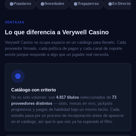
Populares
Novedades
Tragaperras
En Directo
VENTAJAS
Lo que diferencia a Verywell Casino
Verywell Casino no ocupa espacio en un catálogo para llenarlo. Cada
proveedor firmado, cada política de pagos y cada canal de soporte
existe porque responde a algo que un jugador real necesita.
Catálogo con criterio
No es solo volumen: son
4.817 títulos
seleccionados de
73
proveedores distintos
— slots, mesas en vivo, jackpots
progresivos y juegos de habilidad bajo un mismo techo. Cada
estudio pasa por un proceso de incorporación antes de aparecer
en el catálogo, así que lo que ves ya ha superado el filtro.