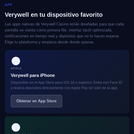
APP
Verywell en tu dispositivo favorito
Las apps nativas de Verywell Casino están diseñadas para que cada
pantalla se sienta como primera fila: interfaz táctil optimizada,
notificaciones en tiempo real y depósitos que no te hacen esperar.
Elige tu plataforma y empieza desde donde quieras.
APPLE
Verywell para iPhone
Disponible en el App Store para iOS 16 o superior. Entra con Face ID
y realiza depósitos directamente con Apple Pay sin salir de la app.
Obtener en App Store