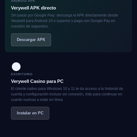
ANDROID APK
Verywell APK directo
Sin pasar por Google Play: descarga el APK directamente desde
Verywell para Android 10 o superior y paga con Google Pay en
cuestión de segundos.
Descargar APK
ESCRITORIO
Verywell Casino para PC
El cliente nativo para Windows 10 y 11 te da acceso a tu historial de
cuenta y configuración incluso sin conexión, listo para continuar en
cuanto vuelvas a estar en línea.
Instalar en PC