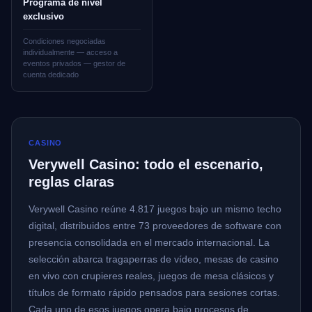
Programa de nivel
exclusivo
Condiciones negociadas
individualmente — acceso a
eventos privados — gestor de
cuenta dedicado
CASINO
Verywell Casino: todo el escenario,
reglas claras
Verywell Casino reúne 4.817 juegos bajo un mismo techo
digital, distribuidos entre 73 proveedores de software con
presencia consolidada en el mercado internacional. La
selección abarca tragaperras de vídeo, mesas de casino
en vivo con crupieres reales, juegos de mesa clásicos y
títulos de formato rápido pensados para sesiones cortas.
Cada uno de esos juegos opera bajo procesos de