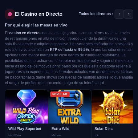
El Casino en Directo
‹
›
Todos los directos
Por qué elegir las mesas en vivo
El
casino en directo
conecta a los jugadores con crupieres reales a través
de retransmisiones en alta definición, reproduciendo la dinámica de una
sala física desde cualquier dispositivo. Las variantes estándar de blackjack y
ruleta en vivo alcanzan un
RTP de hasta el 99,5%
, lo que las sitúa entre las
opciones con menor margen de casa dentro de cualquier plataforma. La
posibilidad de interactuar con el crupier en tiempo real y seguir el ritmo de la
mesa es uno de los motivos principales por los que esta categoría retiene a
jugadores con experiencia. Los formatos actuales van desde mesas clásicas
de baccarat hasta game shows con ruedas de multiplicadores, lo que amplía
el rango de perfiles que encuentran algo de su interés aquí.
POPULAR
Wild Play Superbet
Extra Wild
Solar Disc
NextGen
Merkur
IGT